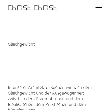
Projekte
Auswahl
Projektliste
Büro
Profil
Gleichgewicht
A – Z
Team
Auszeichnungen
Vorträge & Ausstellungen
Medien
Jobs
In unserer Architektur suchen wir nach dem
Kontakt
Gleichgewicht und der Ausgewogenheit
zwischen dem Pragmatischen und dem
Idealistischen, dem Praktischen und dem
De
En