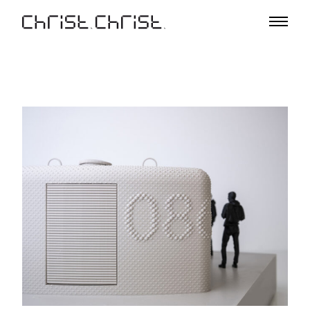
Projekte
Auswahl
Projektliste
Büro
Profil
A – Z
Team
Auszeichnungen
Vorträge & Ausstellungen
Medien
Jobs
Kontakt
De
En