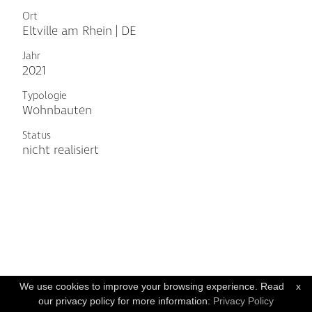
Ort
Eltville am Rhein | DE
Jahr
2021
Typologie
Wohnbauten
Status
nicht realisiert
We use cookies to improve your browsing experience. Read
x
our privacy policy for more information:
Privacy Policy