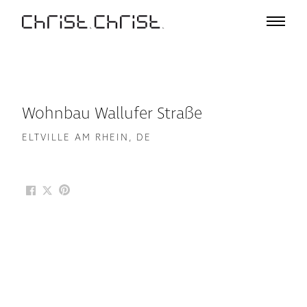
Projekte
Auswahl
Projektliste
Büro
Wohnbau Wallufer Straße
Profil
A – Z
ELTVILLE AM RHEIN, DE
Team
Auszeichnungen
Vorträge & Ausstellungen
Medien
Jobs
Kontakt
De
En