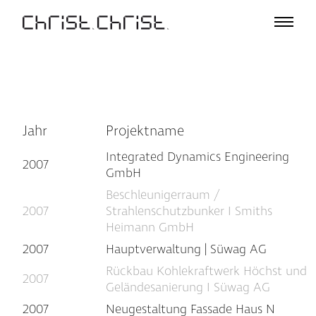
Projekte
Auswahl
Projektliste
Büro
Profil
Jahr
Projektname
A – Z
Integrated Dynamics Engineering
Team
2007
GmbH
Auszeichnungen
Beschleunigerraum /
Vorträge & Ausstellungen
2007
Strahlenschutzbunker I Smiths
Medien
Heimann GmbH
Jobs
2007
Hauptverwaltung | Süwag AG
Kontakt
Rückbau Kohlekraftwerk Höchst und
2007
Geländesanierung I Süwag AG
2007
Neugestaltung Fassade Haus N
De
En