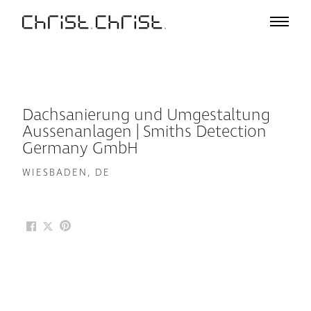
Projekte
Auswahl
Projektliste
Büro
Dachsanierung und Umgestaltung
Profil
Aussenanlagen | Smiths Detection
A – Z
Germany GmbH
Team
WIESBADEN, DE
Auszeichnungen
Vorträge & Ausstellungen
Medien
Jobs
Kontakt
De
En